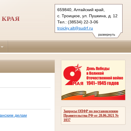
659840, Алтайский край,
с. Троицкое, ул. Пушкина, д. 12
 КРАЯ
Тел.: (38534) 22-3-06
troicky.alt@sudrf.ru
показать на карте
развернуть
Запросы ОПФР по постановлению
данским делам
Правительства РФ от 28.06.2021 №
1037