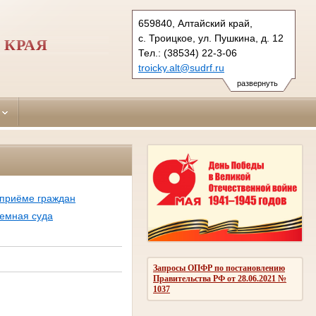
659840, Алтайский край,
с. Троицкое, ул. Пушкина, д. 12
 КРАЯ
Тел.: (38534) 22-3-06
troicky.alt@sudrf.ru
показать на карте
развернуть
приёме граждан
емная суда
Запросы ОПФР по постановлению
Правительства РФ от 28.06.2021 №
1037